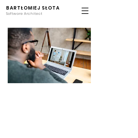
BARTŁOMIEJ SŁOTA
Software Architect
Online Group
Coaching
9
9 kroków
kroków